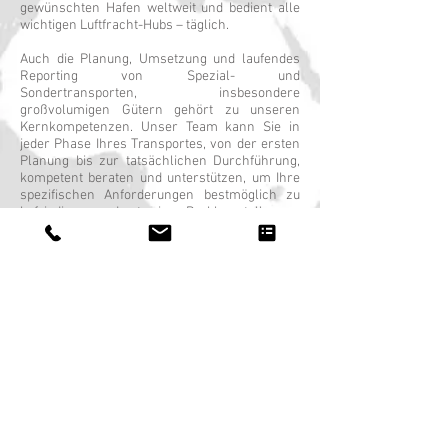
gewünschten Hafen weltweit und bedient alle
wichtigen Luftfracht-Hubs – täglich.
Auch die Planung, Umsetzung und laufendes
Reporting von Spezial- und
Sondertransporten, insbesondere
großvolumigen Gütern gehört zu unseren
Kernkompetenzen. Unser Team kann Sie in
jeder Phase Ihres Transportes, von der ersten
Planung bis zur tatsächlichen Durchführung,
kompetent beraten und unterstützen, um Ihre
spezifischen Anforderungen bestmöglich zu
befriedigen und etwaige Problemstellungen
zielgerichtet zu lösen.
Ob Importe oder Exporte, Voll- oder Teilcharter
oder eine Mischung aus See- und Luftfracht:
Nennen Sie uns den Abgangs- und
Bestimmungsort – unser Team findet die beste
und günstigste Route für Sie.
Unser Leistungsspektrum umfasst:
LCL (Less than Container Load)
FCL (Full Container Load)
Import- und Exportverzollungen